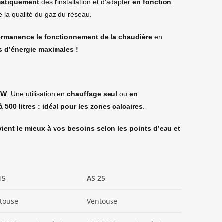
matiquement
dès l’installation et d’adapter
en fonction
e la qualité du gaz du réseau.
ermanence le fonctionnement de la chaudière
en
 d’énergie maximales !
 kW
. Une utilisation en
chauffage seul
ou
en
500 litres : idéal pour les zones calcaires
.
ient le mieux à vos besoins selon les points d’eau et
15
AS 25
touse
Ventouse