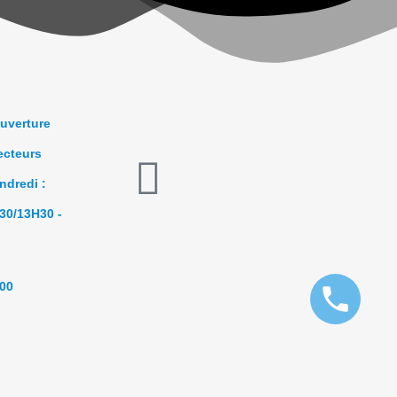
ouverture
ecteurs
ndredi :
30/13H30 -
H00