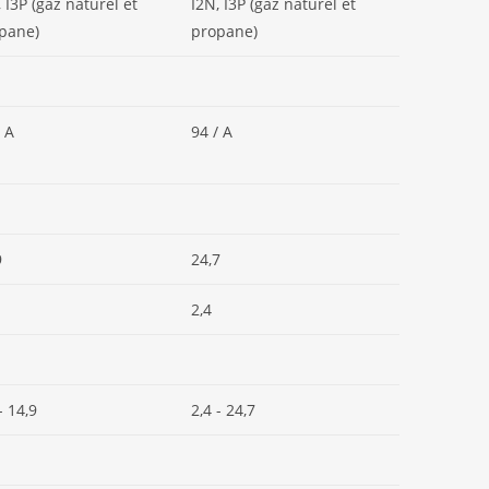
, I3P (gaz naturel et
I2N, I3P (gaz naturel et
pane)
propane)
/ A
94 / A
9
24,7
2,4
- 14,9
2,4 - 24,7