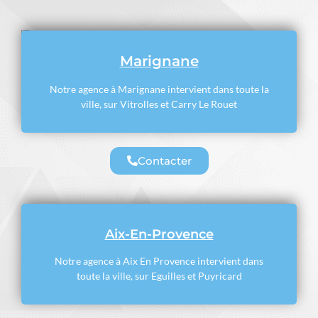
Marignane
Notre agence à Marignane intervient dans toute la
ville, sur Vitrolles et Carry Le Rouet
Contacter
Aix-En-Provence
Notre agence à Aix En Provence intervient dans
toute la ville, sur Eguilles et Puyricard