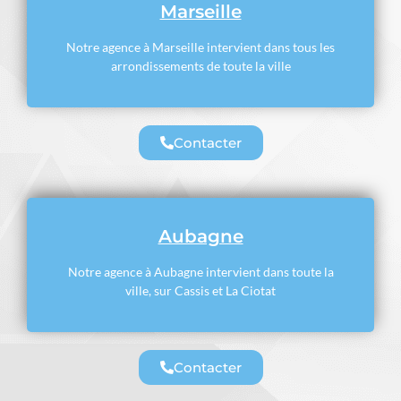
Marseille
Notre agence à Marseille intervient dans tous les
arrondissements de toute la ville
Contacter
Aubagne
Notre agence à Aubagne intervient dans toute la
ville, sur Cassis et La Ciotat
Contacter