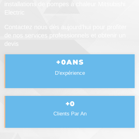
installations de pompes à chaleur Mitsubishi
Electric
Contactez nous dès aujourd’hui pour profiter
de nos services professionnels et obtenir un
devis
+
0
ANS
D'expérience
+
0
Clients Par An