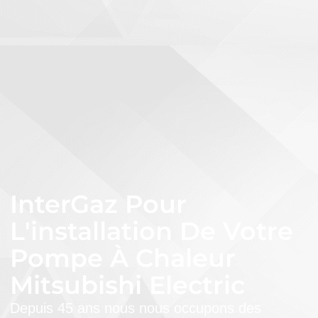
InterGaz Pour
L'installation De Votre
Pompe À Chaleur
Mitsubishi Electric
Depuis 45 ans nous nous occupons des