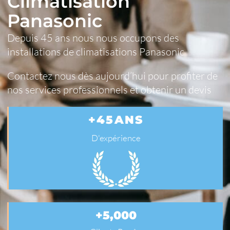
Climatisation
Panasonic
Depuis 45 ans nous nous occupons des
installations de climatisations Panasonic
Contactez nous dès aujourd’hui pour profiter de
nos services professionnels et obtenir un devis
+
45
ANS
D'expérience
+
5,000