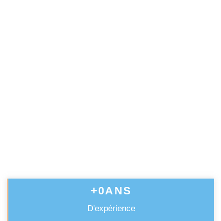
InterGaz Pour
L'installation De Votre
Climatisation Mitsubishi
Electric
Depuis 45 ans nous nous occupons des
installations de climatisations Mitsubishi
Electric
Contactez nous dès aujourd’hui pour profiter
de nos services professionnels et obtenir un
devis
+
0
ANS
D'expérience