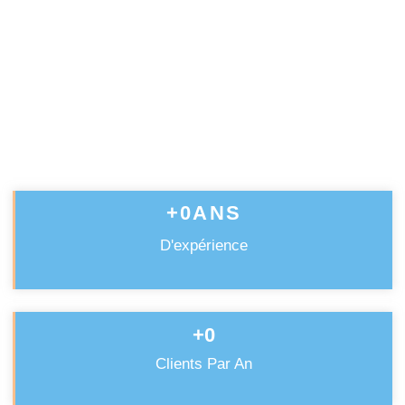
Climatisation Daikin
Depuis 45 ans nous nous occupons des
installations de climatisations Daikin
Contactez nous dès aujourd’hui pour profiter
de nos services professionnels et obtenir un
devis
+
0
ANS
D'expérience
+
0
Clients Par An