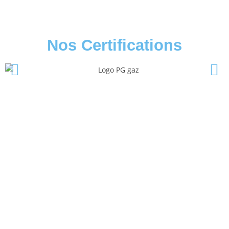
Nos Certifications
InterGaz Pour
L'installation De Votre
Chaudière Viessmann
Depuis 45 ans nous nous occupons des
installations de chaudières Viessmann
Contactez nous dès aujourd’hui pour profiter