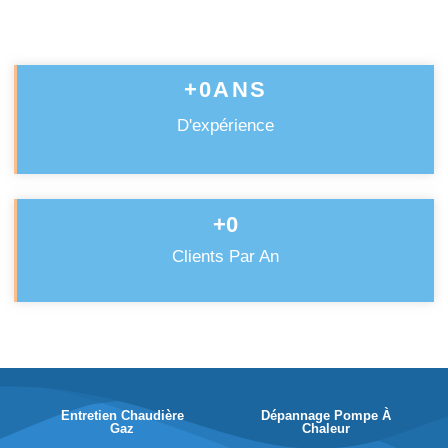
de nos services professionnels et obtenir un
devis
+
0
ANS
D'expérience
+
0
Clients Par An
Entretien Chaudière
Dépannage Pompe À
Gaz
Chaleur