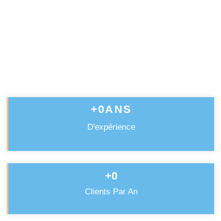
Chaudière Auer
Depuis 45 ans nous nous occupons des
installations de chaudières Auer
Contactez nous dès aujourd’hui pour profiter
de nos services professionnels et obtenir un
devis
+
0
ANS
D'expérience
+
0
Clients Par An