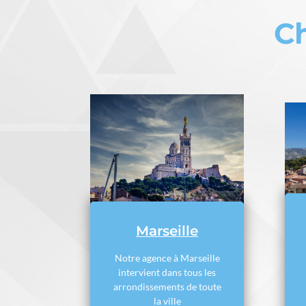
Ch
Marseille
Notre agence à Marseille
intervient dans tous les
arrondissements de toute
la ville