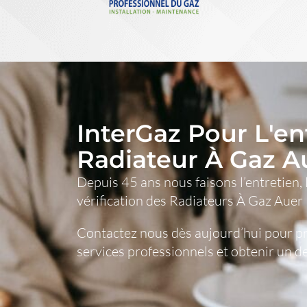
InterGaz Pour L'en
Radiateur À Gaz A
Depuis 45 ans nous faisons l’entretien, 
vérification des Radiateurs À Gaz Auer
Contactez nous dès aujourd’hui pour pr
services professionnels et obtenir un d