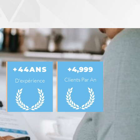
+
45
ANS
+
5,000
Clients Par An
D'expérience