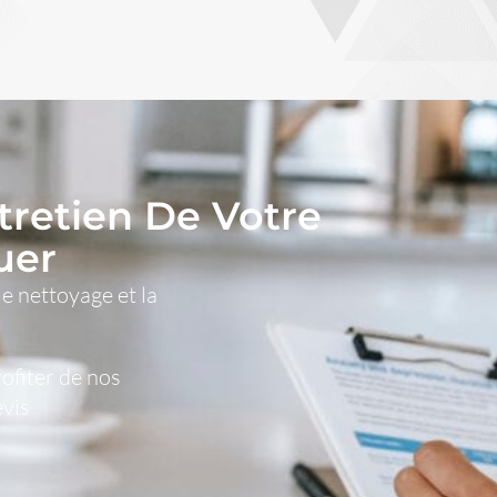
tretien De Votre
uer
le nettoyage et la
ofiter de nos
evis