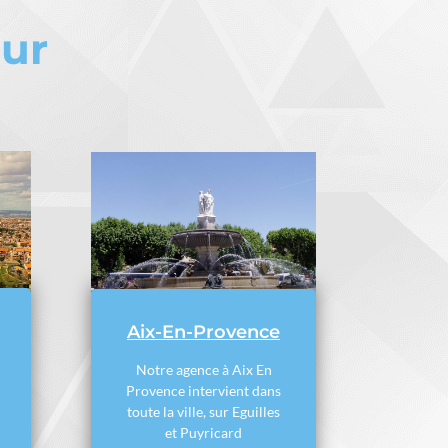
eur
Aix-En-Provence
Notre agence à Aix En
Provence intervient dans
toute la ville, sur Eguilles
et Puyricard