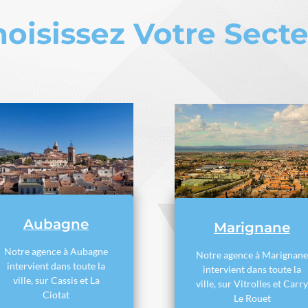
oisissez Votre Sect
Aubagne
Marignane
Notre agence à Aubagne
Notre agence à Marignane
intervient dans toute la
intervient dans toute la
ville, sur Cassis et La
ville, sur Vitrolles et Carry
Ciotat
Le Rouet