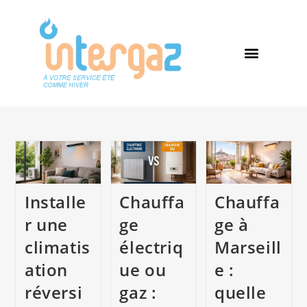
Installe
Chauffa
Chauffa
r une
ge
ge à
climatis
électriq
Marseill
ation
ue ou
e :
réversi
gaz :
quelle