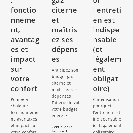
:
gaz
oi
fonctio
citerne
l’entreti
nneme
et
en est
nt,
maîtris
indispe
avantag
ez ses
nsable
es et
dépens
(et
impact
es
légalem
sur
ent
Anticipez son
votre
budget gaz
obligat
citerne et
confort
oire)
maîtrisez ses
dépenses
Pompe à
Climatisation :
Fatigué de voir
chaleur :
pourquoi
votre budget
fonctionneme
l’entretien est
énergie…
nt, avantages
indispensable
et impact sur
(et légalement
Continuer La
Lecture
votre confort
obligatoire)