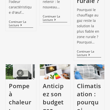
rurale ?
l'odeur
retenir : le
caractéristiqu
nouveau…
Pourquoi le
e d'œuf…
chauffage au
Continuer La
Lecture
gaz reste la
Continuer La
Lecture
solution la
plus fiable en
zone rurale ?
Pourquoi…
Continuer La
Lecture
Pompe
Anticip
Climatis
à
ez son
ation :
chaleur
budget
pourqu