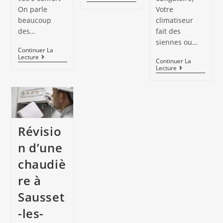
On parle
Votre
beaucoup
climatiseur
des…
fait des
siennes ou…
Continuer La
Lecture
Continuer La
Lecture
Révisio
n d’une
chaudiè
re à
Sausset
-les-